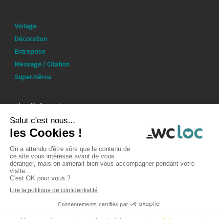
Vintage
Décoration
Entreprise
Message / Citation
Super-héros
Plus d’informations
Qui sommes-nous ?
Mentions légales
Politique de confidentialité
wcloc.com
Conditions générales d’achat
2026 © WC LOC - Tous droits réservés / Conception & réalisation
site web : Agence KaméléCom