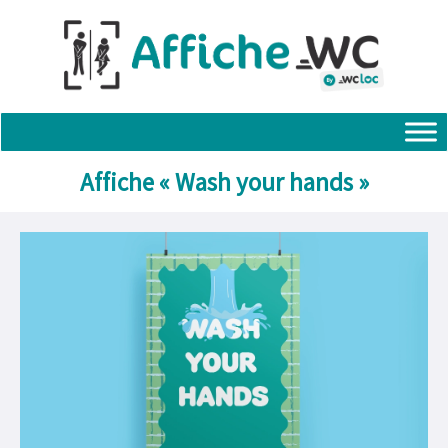
Aller
au
contenu
Affiche « Wash your hands »