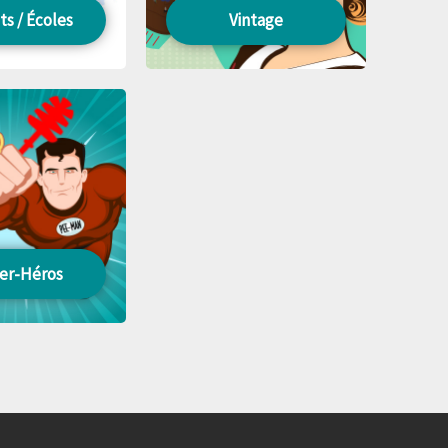
ts / Écoles
Vintage
er-Héros