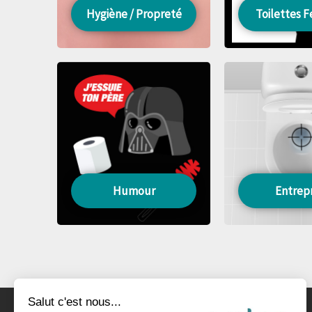
Hygiène / Propreté
Toilettes
Humour
Entrepr