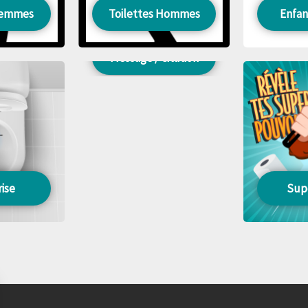
 Femmes
Toilettes Hommes
Enfan
Message / Citation
ise
Sup