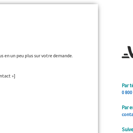
us en un peu plus sur votre demande.
ntact »]
Par 
0 800
Par e
cont
Suive