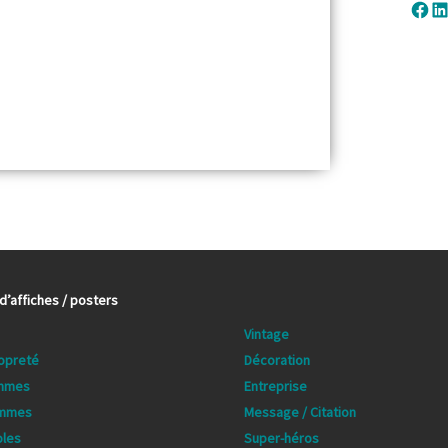
Fac
Li
’affiches / posters
Vintage
ropreté
Décoration
emmes
Entreprise
ommes
Message / Citation
oles
Super-héros