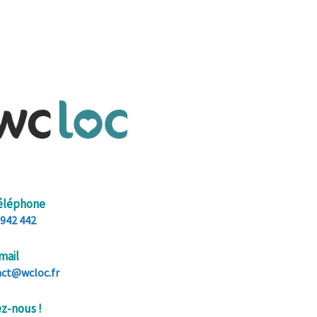
téléphone
 942 442
mail
act@wcloc.fr
z-nous !