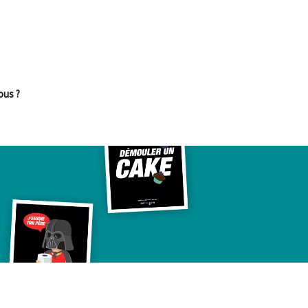
ous ?