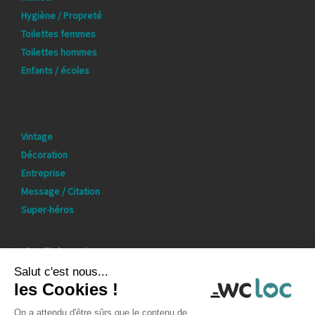
Hygiène / Propreté
Toilettes femmes
Toilettes hommes
Enfants / écoles
Vintage
Décoration
Entreprise
Message / Citation
Super-héros
Plus d’informations
Qui sommes-nous ?
Mentions légales
Politique de confidentialité